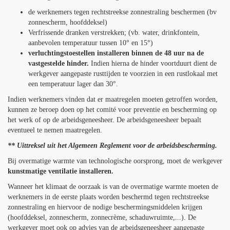
de werknemers tegen rechtstreekse zonnestraling beschermen (bv
zonnescherm, hoofddeksel)
Verfrissende dranken verstrekken; (vb. water, drinkfontein,
aanbevolen temperatuur tussen 10° en 15°)
verluchtingstoestellen installeren binnen de 48 uur na de
vastgestelde hinder.
Indien hierna de hinder voortduurt dient de
werkgever aangepaste rusttijden te voorzien in een rustlokaal met
een temperatuur lager dan 30°.
Indien werknemers vinden dat er maatregelen moeten getroffen worden,
kunnen ze beroep doen op het comité voor preventie en bescherming op
het werk of op de arbeidsgeneesheer. De arbeidsgeneesheer bepaalt
eventueel te nemen maatregelen.
** Uittreksel uit het Algemeen Reglement voor de arbeidsbescherming.
Bij overmatige warmte van technologische oorsprong, moet de werkgever
kunstmatige ventilatie installeren.
Wanneer het klimaat de oorzaak is van de overmatige warmte moeten de
werknemers in de eerste plaats worden beschermd tegen rechtstreekse
zonnestraling en hiervoor de nodige beschermingsmiddelen krijgen
(hoofddeksel, zonnescherm, zonnecrème, schaduwruimte,...). De
werkgever moet ook op advies van de arbeidsgeneesheer aangepaste